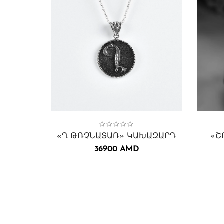
Collection:
Կախազարդեր
Կանացի
,
Տղամարդու
Թռչնատառեր
,
Կախազարդեր․
,
,
Collect
Շուշի
«Ղ ԹՌՉՆԱՏԱՌ» ԿԱԽԱԶԱՐԴ
«Շ
36900
AMD