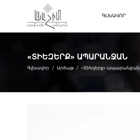
ԳԼԽԱՎՈՐ
«ՏԻԵԶԵՐՔ» ԱՊԱՐԱՆՋԱՆ
Գլխավոր
/
Արծաթ
/
«Տիեզերք» ապարանջան