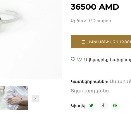
36500
AMD
Արծաթ 930 հարգի
ԱՎԵԼԱՑՆԵԼ ԶԱՄԲՅՈ
Ավելացրեք Նախընտր
Կատեգորիաներ։
Ապարա
Տղամարդկանց
Կիսվել: