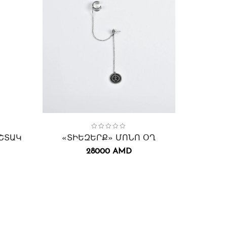
արդեր
,
Collection:
Տիեզերք
Ականջօղեր
,
Կանացի
,
Collection
Կանացի
,
ՇՏԱԿ
«ՏԻԵԶԵՐՔ» ՄՈՆՈ ՕՂ
«ԱՆԱՀԻ
28000
AMD