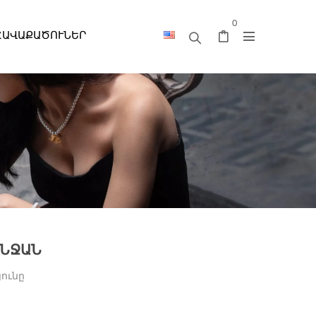
0
ՀԱՎԱՔԱԾՈՒՆԵՐ
ԱՆՋԱՆ
յունը