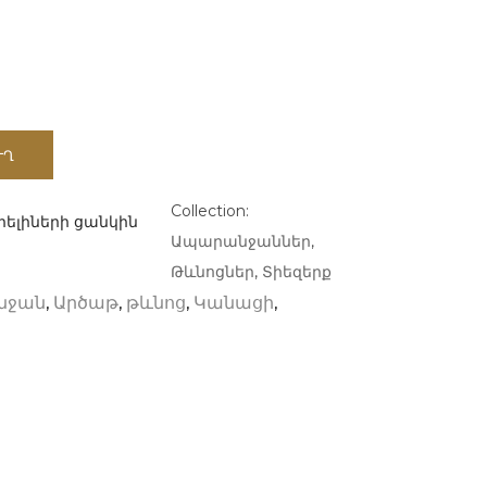
ՒՂ
Collection:
ելիների ցանկին
Ապարանջաններ
,
Թևնոցներ
,
Տիեզերք
,
,
,
,
նջան
Արծաթ
թևնոց
Կանացի