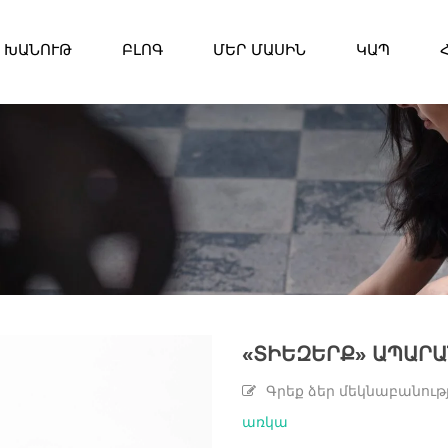
ԽԱՆՈՒԹ
ԲԼՈԳ
ՄԵՐ ՄԱՍԻՆ
ԿԱՊ
«ՏԻԵԶԵՐՔ» ԱՊԱՐ
Գրեք ձեր մեկնաբանութ
առկա