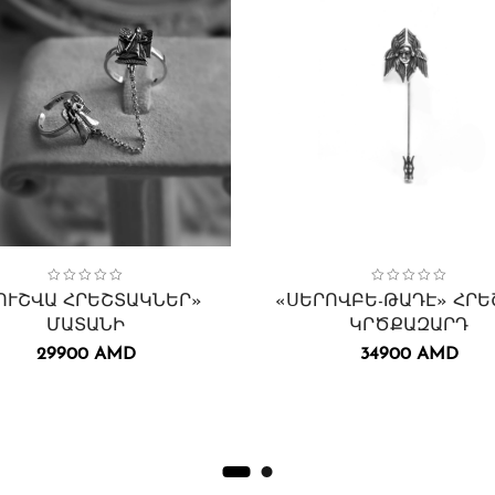
ion:
 հրեշտակներ
Կանացի
,
Մատանիներ
,
Collection:
Կրծքազարդեր․
Սերովբե-Թադէ հրեշտակ
Կանացի
,
,
Կրծքազ
ՈՒՇՎԱ ՀՐԵՇՏԱԿՆԵՐ»
«ՍԵՐՈՎԲԵ-ԹԱԴԷ» ՀՐԵ
ՄԱՏԱՆԻ
ԿՐԾՔԱԶԱՐԴ
29900
AMD
34900
AMD