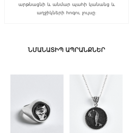
արթնացնի և անմար պահի կանանց և
աղջիկների հոգու լույսը:
ՆՄԱՆԱՏԻՊ ԱՊՐԱՆՔՆԵՐ