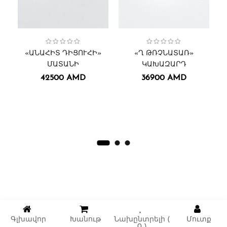
Collection:
Անահիտ Դիցուհի
Մատանիներ
,
Կանացի
,
Կանացի
Կախազարդեր․
Կախազարդեր
Թռչնատառեր
Collection:
,
Տղամարդու
,
,
,
«ԱՆԱՀԻՏ ԴԻՑՈՒՀԻ»
«Ղ ԹՌՉՆԱՏԱՌ»
ՄԱՏԱՆԻ
ԿԱԽԱԶԱՐԴ
Շ
42500
AMD
36900
AMD
Գլխավոր
Խանութ
Նախընտրելի (
Մուտք
0
)