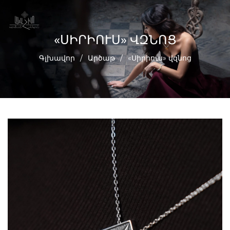
«ՍԻՐԻՈՒՍ» ՎԶՆՈՑ
Գլխավոր
/
Արծաթ
/
«Սիրիուս» վզնոց