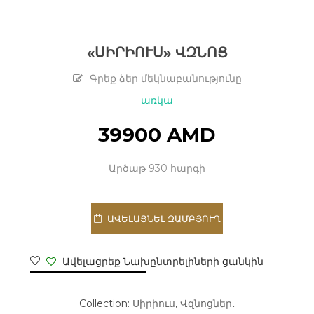
«ՍԻՐԻՈՒՍ» ՎԶՆՈՑ
Գրեք ձեր մեկնաբանությունը
առկա
39900
AMD
Արծաթ 930 հարգի
ԱՎԵԼԱՑՆԵԼ ԶԱՄԲՅՈՒՂ
Ավելացրեք Նախընտրելիների ցանկին
Collection:
Սիրիուս
,
Վզնոցներ․