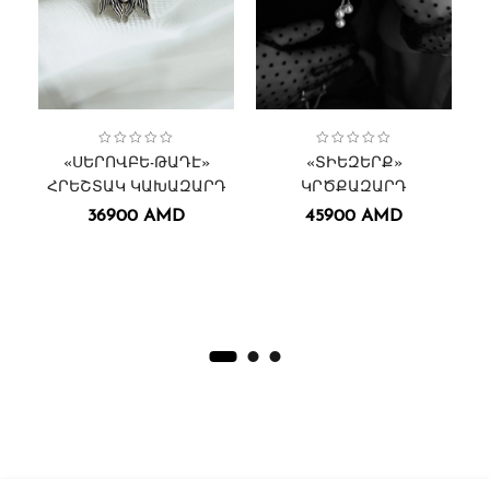
Կանացի
Կախազարդեր․
Սերովբե-Թադէ հրեշտակ
Կախազարդեր
Collection:
,
,
,
Տիեզերք
Collection:
Կրծքազարդեր․
,
Տղամարդու
Կանացի
,
,
«ՍԵՐՈՎԲԵ-ԹԱԴԷ»
«ՏԻԵԶԵՐՔ»
ՀՐԵՇՏԱԿ ԿԱԽԱԶԱՐԴ
ԿՐԾՔԱԶԱՐԴ
36900
AMD
45900
AMD