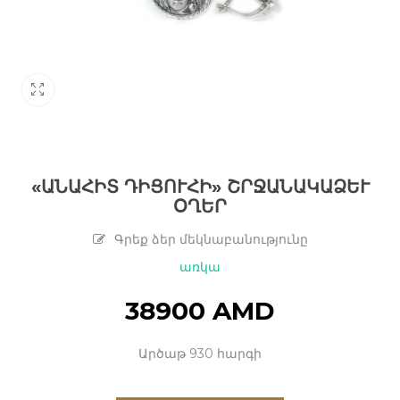
«ԱՆԱՀԻՏ ԴԻՑՈՒՀԻ» ՇՐՋԱՆԱԿԱՁԵՒ Օ
ՂԵՐ
Գրեք ձեր մեկնաբանությունը
առկա
38900
AMD
Արծաթ 930 հարգի