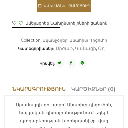
ԱՎԵԼԱՑՆԵԼ ԶԱՄԲՅՈՒՂ
Ավելացրեք Նախընտրելիների ցանկին
Collection:
Ականջօղեր
,
Անահիտ Դիցուհի
Կատեգորիաներ։
,
,
Արծաթ
Կանացի
Օղ
Կիսվել:
ՆԿԱՐԱԳՐՈՒԹՅՈՒՆ
ԿԱՐԾԻՔՆԵՐ (0)
Արամազդի դուստրը՝ Անահիտ դիցուհին,
հայկական դիցաբանությունում եղել է
պտղաբերության խորհրդանիշը, վաղ