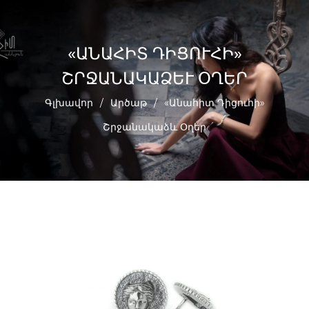
«ԱՆԱՀԻՏ ԴԻՑՈՒՀԻ»
ՇՐՋԱՆԱԿԱՁԵՒ ՕՂԵՐ
Գլխավոր
/
Արծաթ
/
«Անահիտ Դիցուհի»
Շրջանակաձև Օղեր