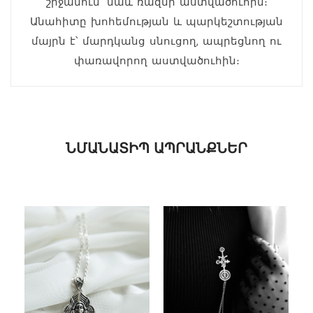
շրջանում՝ նաև ռազմի աստվածուհին։
Անահիտը խոհեմության և պարկեշտության
մայրն է՝ մարդկանց սնուցող, ապրեցնող ու
փառավորող աստվածուհին։
ՆՄԱՆԱՏԻՊ ԱՊՐԱՆՔՆԵՐ