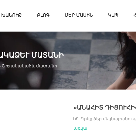
ԽԱՆՈՒԹ
ԲԼՈԳ
ՄԵՐ ՄԱՍԻՆ
ԿԱՊ
ԱԿԱՁԵՒ ՄԱՏԱՆԻ
ի» Շրջանակաձև մատանի
«ԱՆԱՀԻՏ ԴԻՑՈՒՀԻ
Գրեք ձեր մեկնաբանութ
առկա