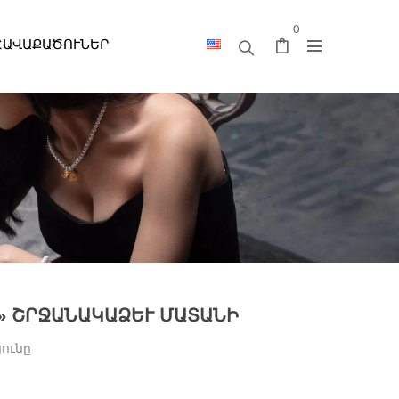
0
ՀԱՎԱՔԱԾՈՒՆԵՐ
» ՇՐՋԱՆԱԿԱՁԵՒ ՄԱՏԱՆԻ
յունը