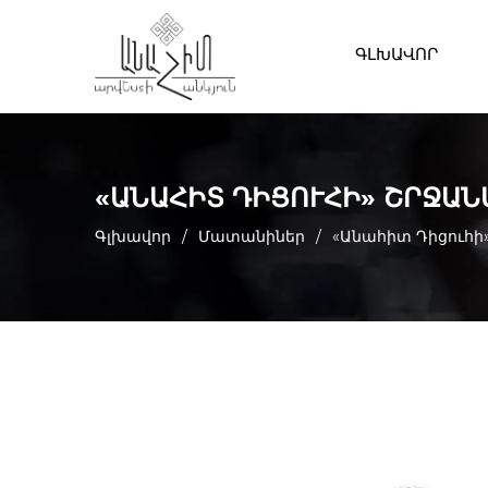
ԳԼԽԱՎՈՐ
«ԱՆԱՀԻՏ ԴԻՑՈՒՀԻ» ՇՐՋԱՆ
Գլխավոր
/
Մատանիներ
/
«Անահիտ Դիցուհ