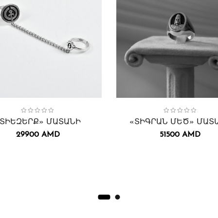
ion:
րք
Կանացի
,
Մատանիներ
,
Collection:
Կանացի
Մատանիներ
Տղամարդու
,
Մատանիներ
Դիմաքանդակնե
,
Տիգրան Մեծ
,
,
«ՏԻԵԶԵՐՔ» ՄԱՏԱՆԻ
«ՏԻԳՐԱՆ ՄԵԾ» ՄԱՏ
29900
AMD
51500
AMD