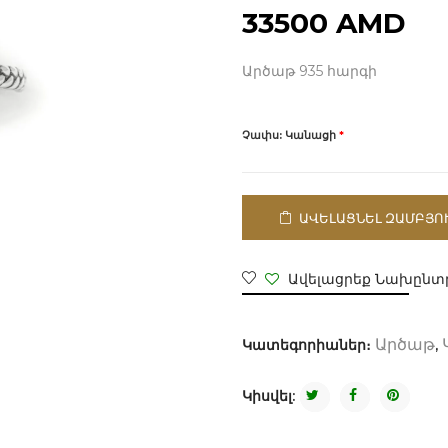
33500
AMD
Արծաթ 935 հարգի
Չափս: Կանացի
*
ԱՎԵԼԱՑՆԵԼ ԶԱՄԲՅՈ
Ավելացրեք Նախընտր
Կատեգորիաներ։
,
Արծաթ
Կիսվել: