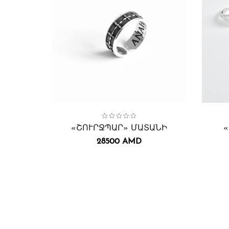
Collection:
Մատանիներ
Մատանիներ
,
Շուրջպար
,
Collect
Տիեզե
«ՇՈՒՐՋՊԱՐ» ՄԱՏԱՆԻ
28500
AMD