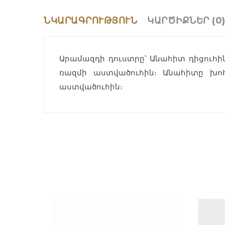
ՆԿԱՐԱԳՐՈՒԹՅՈՒՆ
ԿԱՐԾԻՔՆԵՐ (0
Արամազդի դուստրը՝ Անահիտ դիցուհին
ռազմի աստվածուհին։ Անահիտը խոհ
աստվածուհին։