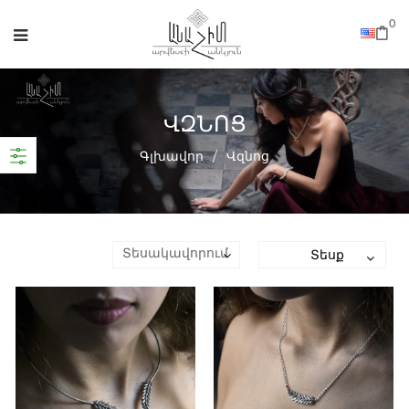
0
ՎԶՆՈՑ
Գլխավոր
/
Վզնոց
Տեսք
Տեսակավորում