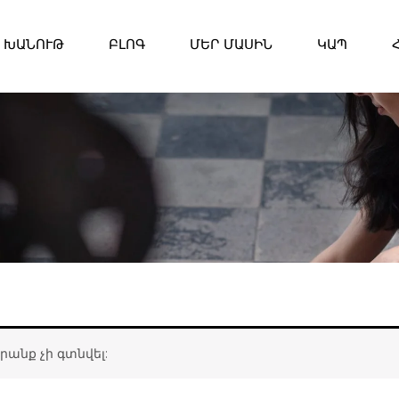
ԽԱՆՈՒԹ
ԲԼՈԳ
ՄԵՐ ՄԱՍԻՆ
ԿԱՊ
նք չի գտնվել: