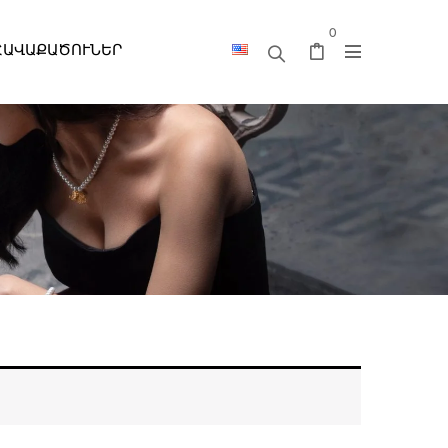
0
ՀԱՎԱՔԱԾՈՒՆԵՐ