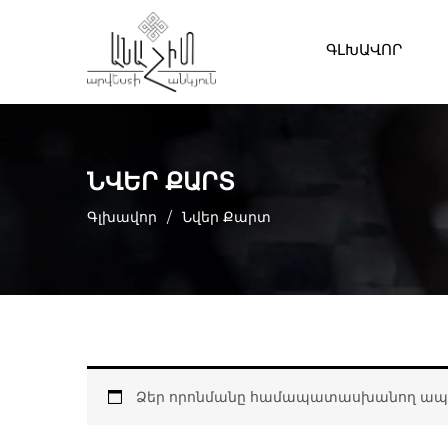
ԳԼԽԱՎՈՐ
ՆՎԵՐ ՔԱՐՏ
Գլխավոր
/
Նվեր Քարտ
Ձեր որոնմանը համապատասխանող ապրա