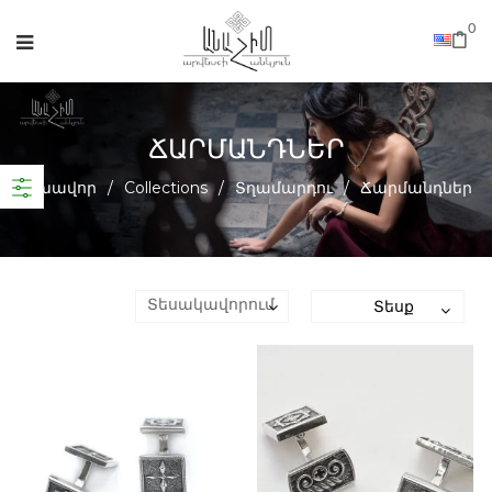
0
ՃԱՐՄԱՆԴՆԵՐ
Գլխավոր
/
Collections
/
Տղամարդու
/
Ճարմանդներ
Տեսք
Տեսակավորում