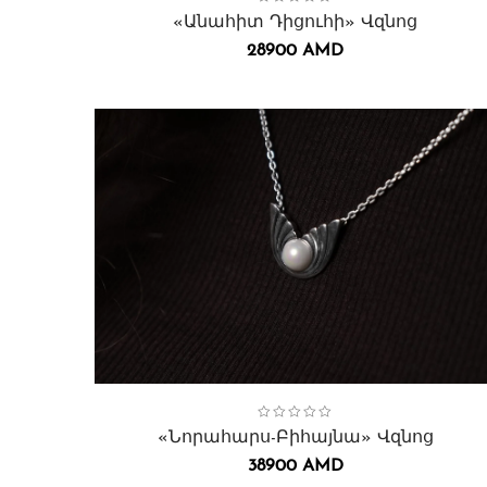
«Անահիտ Դիցուհի» Վզնոց
28900
AMD
Collection:
Բիհայնա
,
Վզնոցներ․
«Նորահարս-Բիհայնա» Վզնոց
38900
AMD