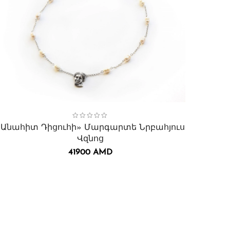
ollection:
զնոցներ․
Անահիտ Դիցուհի
,
Ապարանջաններ
,
«Անահիտ Դիցուհի» Մարգարտե Նրբահյուս
Վզնոց
41900
AMD