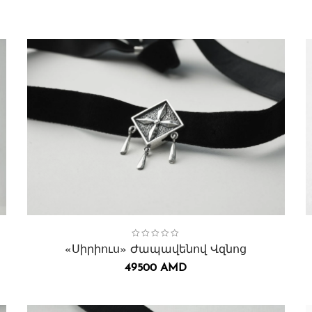
Collection:
Սիրիուս
,
Վզնոցներ․
C
«Սիրիուս» Ժապավենով Վզնոց
49500
AMD