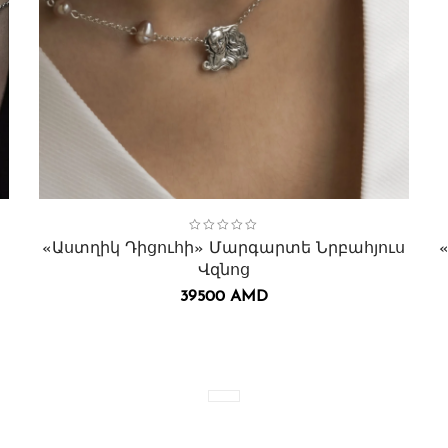
Collection:
Աստղիկ Դիցուհի
,
Վզնոցներ․
C
Վ
«Աստղիկ Դիցուհի» Մարգարտե Նրբահյուս
Վզնոց
39500
AMD