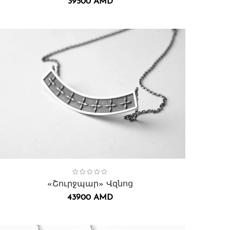
39500
AMD
ollection:
Շուրջպար
,
Վզնոցներ․
«Շուրջպար» Վզնոց
43900
AMD