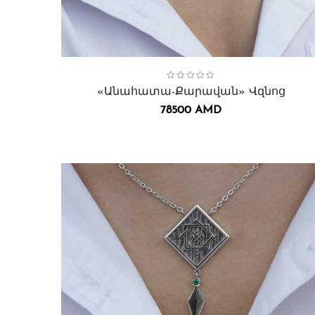
Collection:
Անահատա
,
Վզնոցներ․
«Անահատա-Քարավան» Վզնոց
78500
AMD