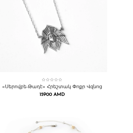
ollection:
Սերովբե-Թադէ հրեշտակ
,
Վզնոցներ․
«Սերովբե-Թադէ» Հրեշտակ Փոքր Վզնոց
15900
AMD