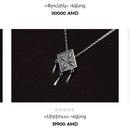
«Փյունիկ» Վզնոց
110000
AMD
Collection:
Սիրիուս
,
Վզնոցներ․
C
«Սիրիուս» Վզնոց
39900
AMD