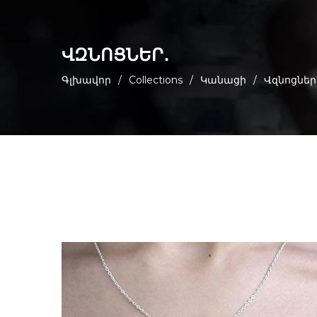
ՎԶՆՈՑՆԵՐ․
Գլխավոր
/
Collections
/
Կանացի
/
Վզնոցներ