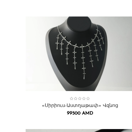
Collection:
Սիրիուս
,
Վզնոցներ․
«Սիրիուս-Աստղաթափ» Վզնոց
99500
AMD