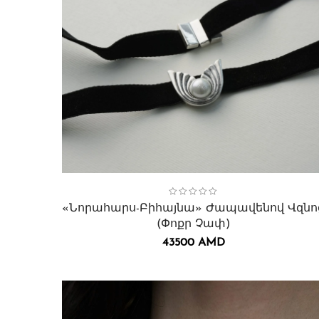
Collection:
Բիհայնա
,
Վզնոցներ․
«Նորահարս-Բիհայնա» Ժապավենով Վզնո
(փոքր Չափ)
43500
AMD