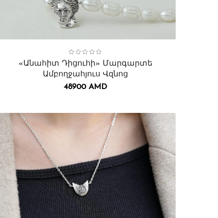
ollection:
Անահիտ Դիցուհի
,
Վզնոցներ․
«Անահիտ Դիցուհի» Մարգարտե
Ամբողջահյուս Վզնոց
48900
AMD