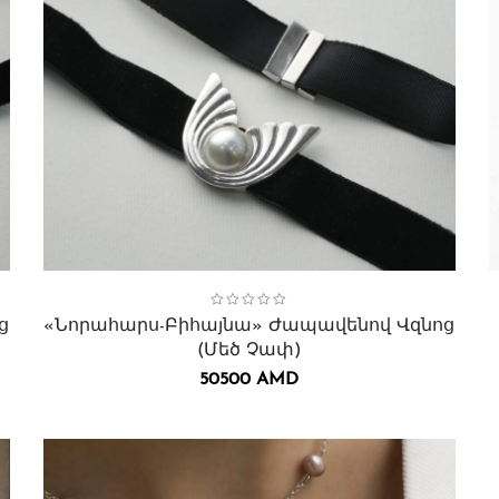
Collection:
Բիհայնա
,
Վզնոցներ․
C
ց
«Նորահարս-Բիհայնա» Ժապավենով Վզնոց
(մեծ Չափ)
50500
AMD