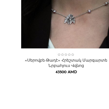
Collection:
Սերովբե-Թադէ հրեշտակ
,
Վզնոցներ․
«Սերովբե-Թադէ» Հրեշտակ Մարգարտե
Նրբահյուս Վզնոց
43500
AMD