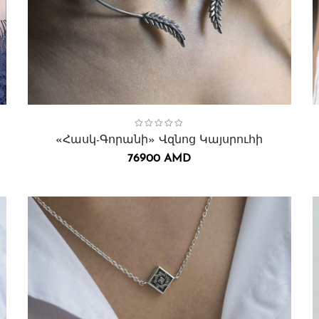
Collection:
Հասկ-Գորանի
,
Վզնոցներ․
C
«Հասկ-Գորանի» Վզնոց Կայսրուհի
76900
AMD