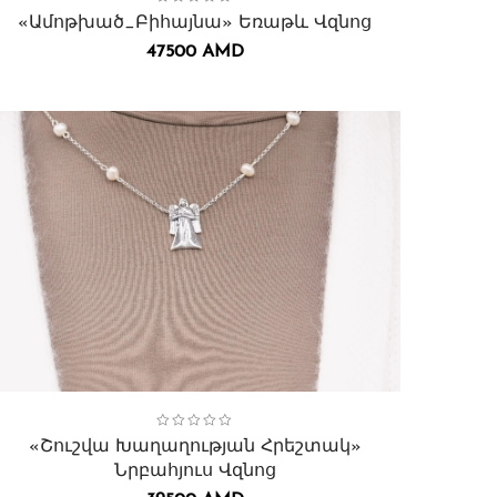
«Ամոթխած_Բիհայնա» Եռաթև Վզնոց
47500
AMD
ollection:
Շուշի հրեշտակներ
,
Վզնոցներ․
«Շուշվա Խաղաղության Հրեշտակ»
Նրբահյուս Վզնոց