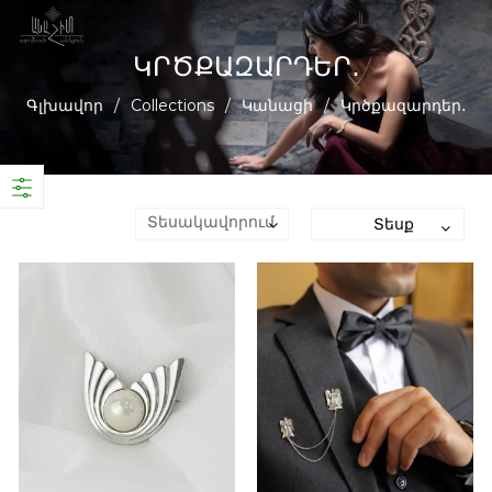
ԿՐԾՔԱԶԱՐԴԵՐ․
Գլխավոր
/
Collections
/
Կանացի
/
Կրծքազարդեր․
Տեսք
Տեսակավորում