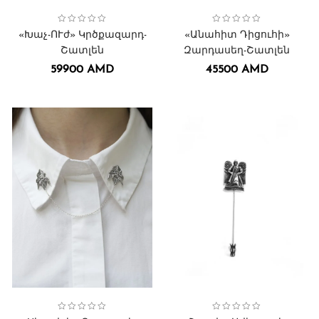
Collection:
Կրծքազարդեր․
Հավասարաթև Խաչ
Կրծքազարդեր
,
,
Collection:
Անահիտ Դիցուհի
,
Կրծքազարդեր․
«Խաչ-ՈՒժ» Կրծքազարդ-
«Անահիտ Դիցուհի»
Շատլեն
Զարդասեղ-Շատլեն
59900
AMD
45500
AMD
Collection:
Կրծքազարդեր․
Սերովբե-Թադէ հրեշտակ
Կրծքազարդեր
,
,
Collection:
Կրծքազարդեր․
Շուշի հրեշտակներ
Կրծքազարդեր
,
,