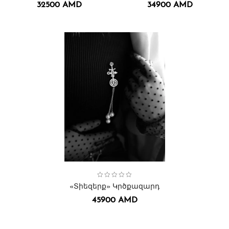
32500
AMD
34900
AMD
Collection:
Կրծքազարդեր․
Տղամարդու
Կանացի
,
Տիեզերք
,
,
«Տիեզերք» Կրծքազարդ
45900
AMD