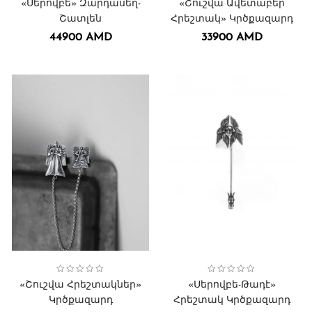
«Սերովբե» Զարդասեղ-
«Շուշվա Ավետաբեր
Շատլեն
Հրեշտակ» Կրծքազարդ
44900
AMD
33900
AMD
Collection:
Կրծքազարդեր
Կրծքազարդեր․
Շուշի հրեշտակներ
Կանացի
,
,
,
Collection:
Կրծքազարդեր
Կրծքազարդեր․
Սերովբե-Թադէ հրեշտակ
Կանացի
,
,
,
«Շուշվա Հրեշտակներ»
«Սերովբե-Թադէ»
Կրծքազարդ
Հրեշտակ Կրծքազարդ