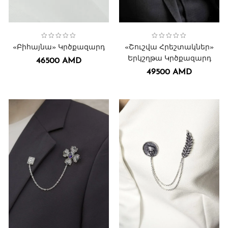
Collection:
Կրծքազարդեր․
Բիհայնա
,
Collection:
Կրծքազարդեր․
Շուշի հրեշտակներ
Կրծքազարդեր
,
,
«Բիհայնա» Կրծքազարդ
«Շուշվա Հրեշտակներ»
Երկշղթա Կրծքազարդ
46500
AMD
49500
AMD