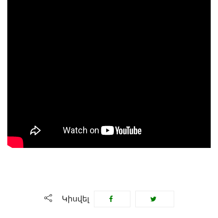
Կիսվել