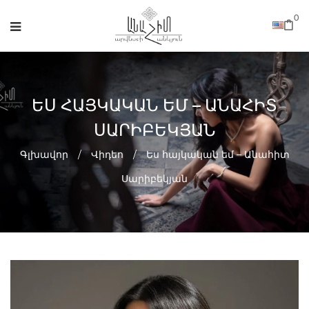
0
ԵՍ ՀԱՅԿԱԿԱՆ ԵՄ – ԱՆԱՀԻՏ
ՍԱՐԻԲԵԿՅԱՆ
Գլխավոր
/
Վիդեո
/
Ես հայկական եմ – Անահիտ
Սարիբեկյան