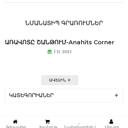
ՆՄԱՆԱՏԻՊ ԳՐԱՌՈՒՄՆԵՐ
ԱՌԱՎՈՏԸ ՇԱՆԹՈՒՄ-Anahits Corner
f 21, 2023
ԱՎԵԼԻՆ
ԿԱՏԵԳՈՐԻԱՆԵՐ
Գլխավոր
Խանութ
Նախընտրելի (
Մուտք