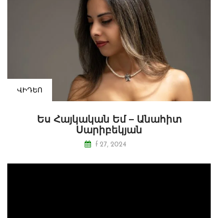
ՎԻԴԵՈ
Ես Հայկական Եմ – Անահիտ
Սարիբեկյան
f 27, 2024