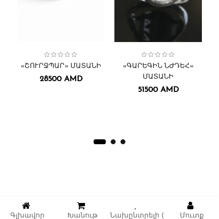
Collection:
Մատանիներ
Շուրջպար
Մատանիներ
,
,
Դիմաքանդակներ
Մատանիներ
Collection:
,
Կ
«ՇՈՒՐՋՊԱՐ» ՄԱՏԱՆԻ
«ԳԱՐԵԳԻՆ ՆԺԴԵՀ»
ՄԱՏԱՆԻ
28500
AMD
51500
AMD
Գլխավոր
Խանութ
Նախընտրելի (
Մուտք