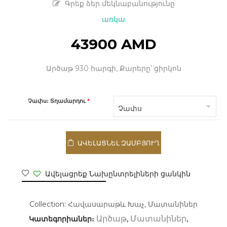
Գրեք ձեր մեկնաբանությունը
առկա
43900
AMD
Արծաթ 930 հարգի, Քարերը՝ ցիրկոն
Չափս։ Տղամարդու
*
ԱՎԵԼԱՑՆԵԼ ԶԱՄԲՅՈՒՂ
Ավելացրեք Նախընտրելիների ցանկին
Collection:
Հավասարաթև Խաչ
,
Մատանիներ
Կատեգորիաներ։
,
,
Արծաթ
Մատանիներ