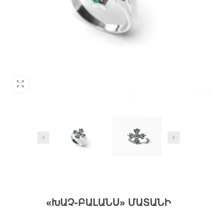
«ԽԱՉ-ԲԱԼԱՆՍ» ՄԱՏԱՆԻ