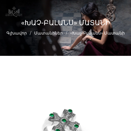
«ԽԱՉ-ԲԱԼԱՆՍ» ՄԱՏԱՆԻ
Գլխավոր
/
Մատանիներ
/
«Խաչ-Բալանս» Մատանի