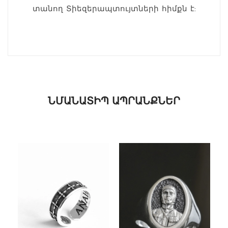
տանող Տիեզերապտույտների հիմքն է:
ՆՄԱՆԱՏԻՊ ԱՊՐԱՆՔՆԵՐ